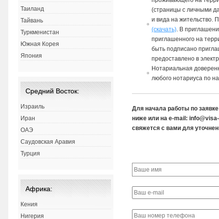
прожи
в
ающего
на
терри
Таиланд
(страницы с личными д
и
в
ида
на
жительст
в
о. 
Тайвань
(скачать)
.
В
приглашении
Туркменистан
приглашенного
на
терри
Южная Корея
быть подписано пригл
Япония
предоста
в
лено
в
элект
Нотариаль
на
я до
в
ерен
любого нотариуса по на
Средний Восток:
Израиль
Для начала работы по заявк
ниже или на e-mail: info@visa
Иран
свяжется с вами для уточнен
ОАЭ
Саудовская Аравия
Турция
Африка:
Кения
Нигерия