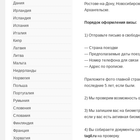
Дания
Ростове-на-Дону, Новосибирск
Архангельске.
Ирландия
Исландия
Порядок оформления визы:
Испания
Италия
1) Отправьте письмо в свобод
Кипр
— Страна поездки
Латвия
— Предполагаемые даты поез
Литва
— Номер телефона для связи
Мальта
— Адрес по прописке.
Нидерланды
Норвегия
Приложите фото главной стра
последние 5 лет, если были.
Польша
Португалия
2) Мы проверим возможность 
Румыния
Словения
3) Мы запишем вас на биомет
Словакия
если у вас есть активная биом
Финляндия
4) Вы собираете документы со
Франция
tagil.ru
на проверку.
Хорватия