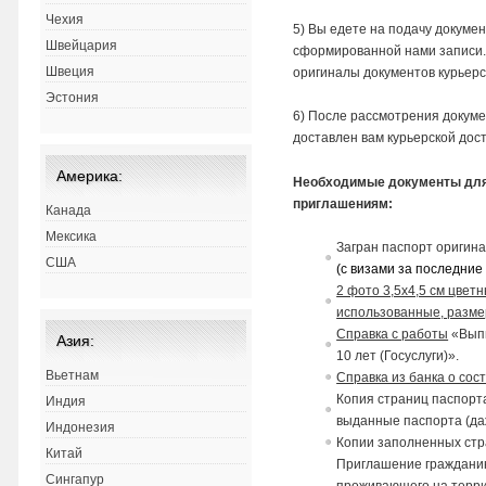
Чехия
5) Вы едете на подачу докумен
Швейцария
сформированной нами записи. 
Швеция
оригиналы документов курьерс
Эстония
6) После рассмотрения докумен
доставлен вам курьерской дост
Америка:
Необходимые документы для
приглашениям:
Канада
Мексика
Загран паспорт оригина
США
(с
в
изами за последние 
2 фото 3,5х4,5 см цвет
использованные, разме
Справка с работы
«Выпи
Азия:
10 лет (Госуслуги)».
Вьетнам
Справка из банка о сос
Копия страниц паспорта
Индия
выданные паспорта (даж
Индонезия
Копии заполненных стр
Китай
Приглашение
граждани
Сингапур